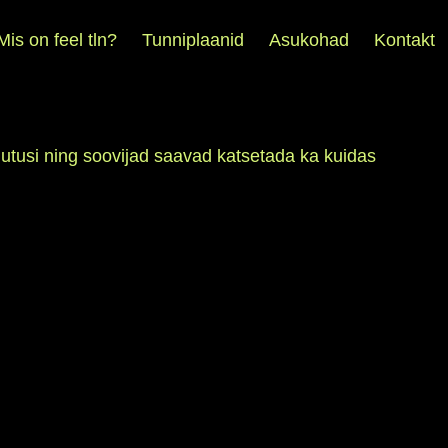
Mis on feel tln?
Tunniplaanid
Asukohad
Kontakt
jutusi ning soovijad saavad katsetada ka kuidas