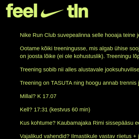
Nike Run Club suvepealinna selle hooaja teine 
Ootame kõiki treeningusse, mis algab ühise sooj
on joosta lõike (ei ole kohustuslik). Treeningu 
Treening sobib nii alles alustavale jooksuhuvili
Treening on TASUTA ning hoogu annab trennis 
Millal? K 17.07
Kell? 17:31 (kestvus 60 min)
Kus kohtume? Kaubamajaka Rimi sissepääsu e
Vajalikud vahendid? Ilmastikule vastav riietus + 