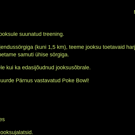
jooksule suunatud treening.
endussörgiga (kuni 1,5 km), teeme jooksu toetavaid har
lõpetame samuti ühise sörgiga.
sele kui ka edasijõudnud jooksusõbrale.
juurde Pärnus vastavatud Poke Bowl!
es
jooksujalatsid.