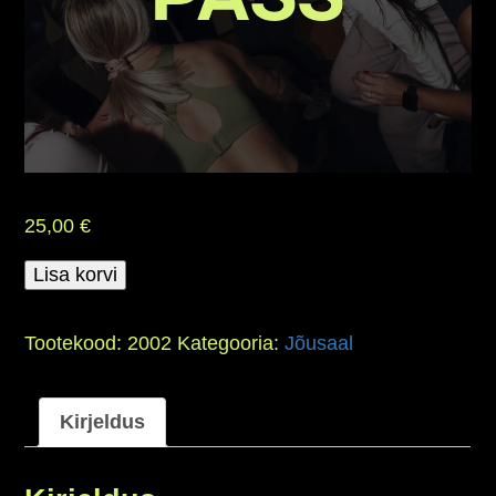
25,00
€
FESTIVALIPASS
Lisa korvi
kogus
Tootekood:
2002
Kategooria:
Jõusaal
Kirjeldus